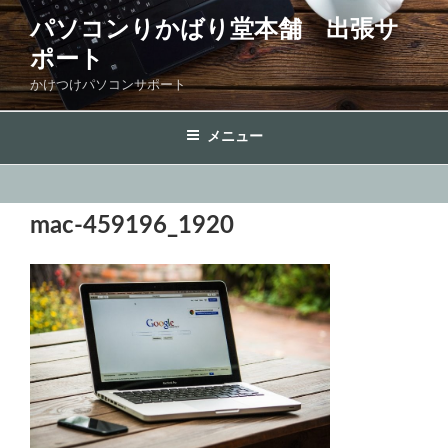
コ
パソコンりかばり堂本舗 出張サ
ン
ポート
テ
ン
かけつけパソコンサポート
ツ
へ
メニュー
ス
キ
ッ
mac-459196_1920
プ