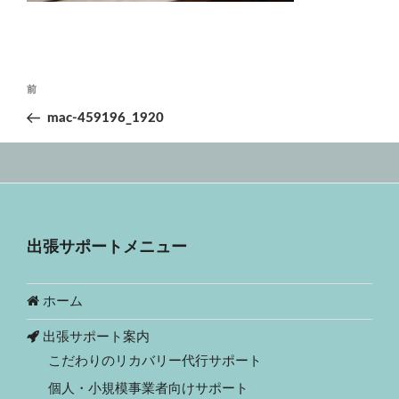
投
前
前
稿
の
mac-459196_1920
ナ
投
ビ
稿
ゲ
ー
シ
出張サポートメニュー
ョ
ン
ホーム
出張サポート案内
こだわりのリカバリー代行サポート
個人・小規模事業者向けサポート