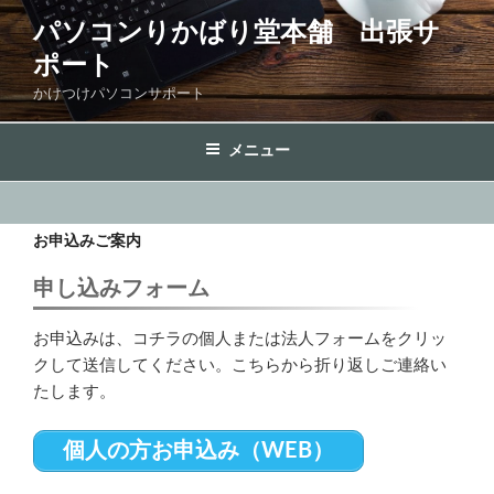
コ
パソコンりかばり堂本舗 出張サ
ン
ポート
テ
ン
かけつけパソコンサポート
ツ
へ
メニュー
ス
キ
ッ
お申込みご案内
プ
申し込みフォーム
お申込みは、コチラの個人または法人フォームをクリッ
クして送信してください。こちらから折り返しご連絡い
たします。
個人の方お申込み（WEB）