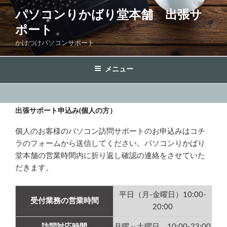
コ
パソコンりかばり堂本舗 出張サ
ン
ポート
テ
ン
かけつけパソコンサポート
ツ
へ
メニュー
ス
キ
ッ
出張サポート申込み(個人の方）
プ
個人のお客様のパソコン訪問サポートのお申込みはコチ
ラのフォームから送信してください。パソコンりかばり
堂本舗の営業時間内に折り返し確認の連絡をさせていた
だきます。
平日（月-金曜日）10:00-
受付業務の営業時間
20:00
訪問対応時間
月曜～土曜日 10:00-23:00