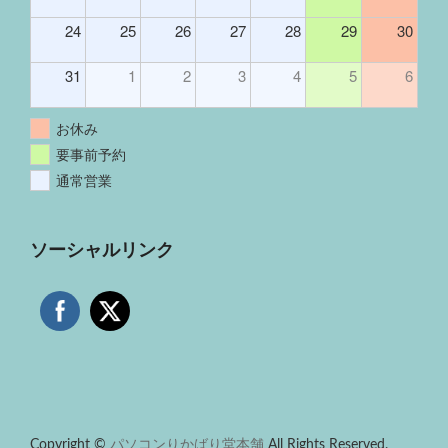
24
25
26
27
28
29
30
31
1
2
3
4
5
6
お休み
要事前予約
通常営業
ソーシャルリンク
Copyright ©
パソコンりかばり堂本舗
All Rights Reserved.