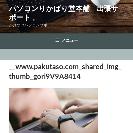
コ
パソコンりかばり堂本舗 出張サ
ン
ポート
テ
ン
かけつけパソコンサポート
ツ
へ
メニュー
ス
キ
ッ
__www.pakutaso.com_shared_img_
プ
thumb_gori9V9A8414