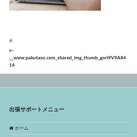
投
前
前
稿
の
ナ
投
__www.pakutaso.com_shared_img_thumb_gori9V9A84
ビ
稿
14
ゲ
ー
シ
ョ
ン
出張サポートメニュー
ホーム