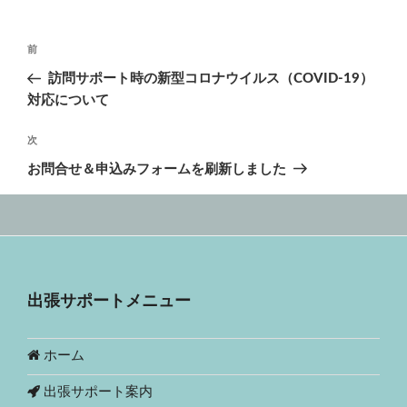
ー
投
前
前
稿
の
訪問サポート時の新型コロナウイルス（COVID-19）
ナ
投
対応について
ビ
稿
ゲ
次
次
の
ー
お問合せ＆申込みフォームを刷新しました
投
シ
稿
ョ
ン
出張サポートメニュー
ホーム
出張サポート案内