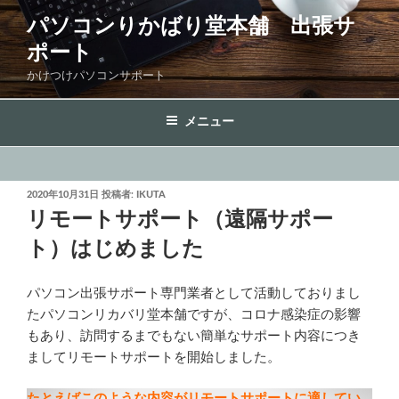
コ
パソコンりかばり堂本舗 出張サ
ン
ポート
テ
ン
かけつけパソコンサポート
ツ
へ
メニュー
ス
キ
ッ
投
2020年10月31日
投稿者:
IKUTA
プ
稿
リモートサポート（遠隔サポー
日:
ト）はじめました
パソコン出張サポート専門業者として活動しておりまし
たパソコンリカバリ堂本舗ですが、コロナ感染症の影響
もあり、訪問するまでもない簡単なサポート内容につき
ましてリモートサポートを開始しました。
たとえばこのような内容がリモートサポートに適してい