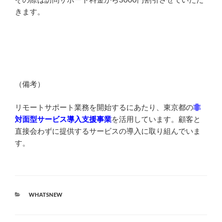
その際は訪問サポート料金から3000円割引させていただ
きます。
（備考）
リモートサポート業務を開始するにあたり、東京都の
非
対面型サービス導入支援事業
を活用しています。顧客と
直接会わずに提供するサービスの導入に取り組んでいま
す。
カ
WHATSNEW
テ
ゴ
リ