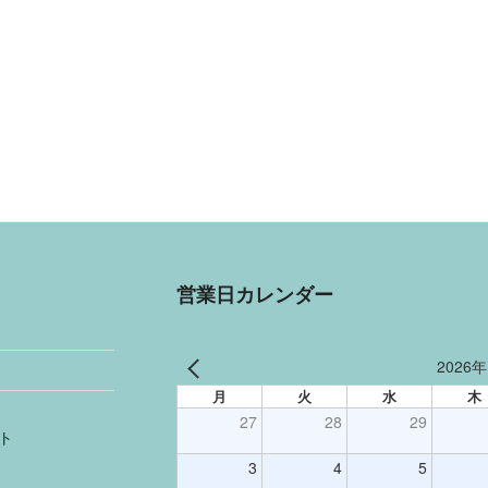
営業日カレンダー
2026年
月
火
水
木
27
28
29
ト
3
4
5