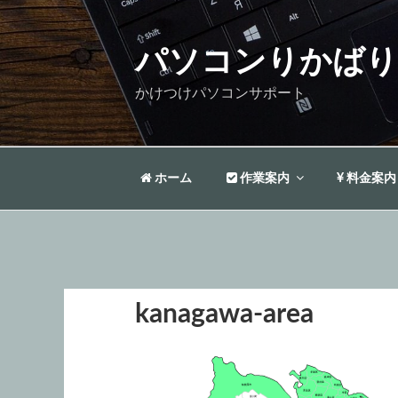
コ
ン
テ
パソコンりかばり
ン
かけつけパソコンサポート
ツ
へ
ス
キ
ホーム
作業案内
料金案内
ッ
プ
kanagawa-area