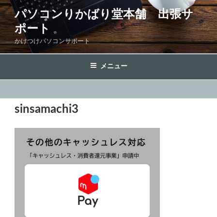
コ
パソコンりかばり堂本舗 出張サ
ン
ポート
テ
ン
かけつけパソコンサポート
ツ
へ
メニュー
ス
キ
ッ
sinsamachi3
プ