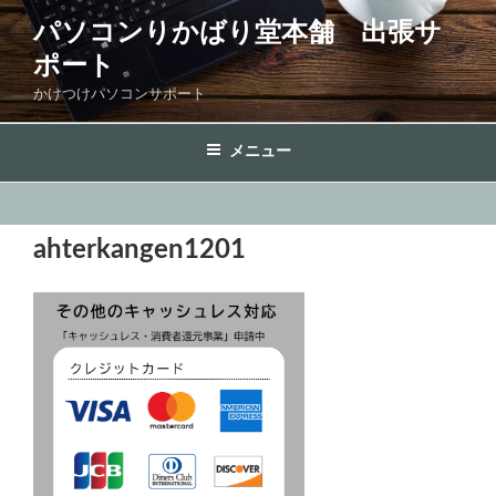
コ
パソコンりかばり堂本舗 出張サ
ン
ポート
テ
ン
かけつけパソコンサポート
ツ
へ
メニュー
ス
キ
ッ
ahterkangen1201
プ