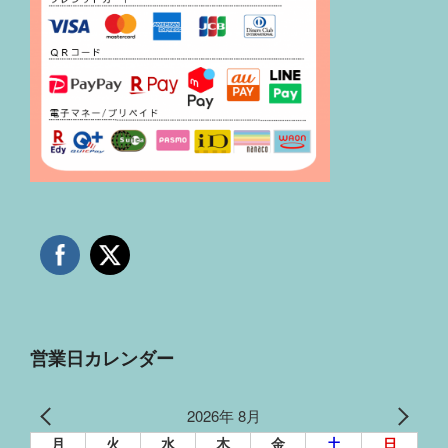
営業日カレンダー
2026年 8月
月
火
水
木
金
土
日