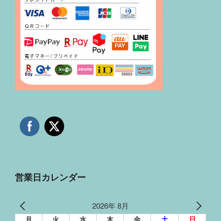
営業日カレンダー
2026年 8月
月
火
水
木
金
土
日