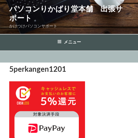
コ
パソコンりかばり堂本舗 出張サ
ン
ポート
テ
ン
かけつけパソコンサポート
ツ
へ
メニュー
ス
キ
ッ
5perkangen1201
プ